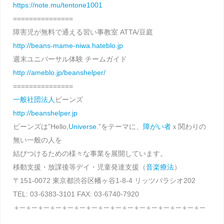
https://note.mu/tentone1001
===============
障害児が無料で通える習い事教室 ATTA/豆庭
http://beans-mame-niwa.hateblo.jp
週末ユニバーサル体験 チームガイド
http://ameblo.jp/beanshelper/
===============
一般社団法人
ビーンズ
http://beanshelper.jp
ビーンズは”Hello,
Universe
.”をテーマに、
障がい者
ｘ関わりの
無い一般の人を
結びつけるための様々な事業を展開しています。
移動支援・放課後等デイ・児童発達支援（
音楽療法
）
〒151-0072 東京都渋谷区幡ヶ谷1-8-4 リッツパラシオ202
TEL: 03-6383-3101 FAX: 03-6740-7920
＋─＋─＋─＋─＋─＋─＋─＋─＋─＋─＋─＋─＋─＋─＋─＋─