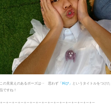
この見覚えのあるポーズは‥ 思わず
「叫び」
というタイトルをつけた
品ですね！
＋─＋─＋─＋─＋─＋─＋─＋─＋─＋─＋─＋─＋─＋─＋─＋─