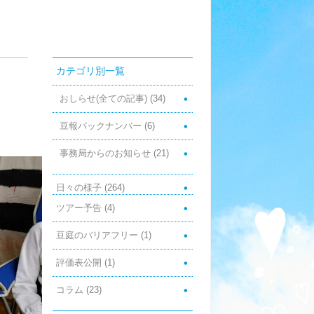
カテゴリ別一覧
おしらせ(全ての記事)
(34)
豆報バックナンバー
(6)
事務局からのお知らせ
(21)
日々の様子
(264)
ツアー予告
(4)
豆庭のバリアフリー
(1)
評価表公開
(1)
コラム
(23)