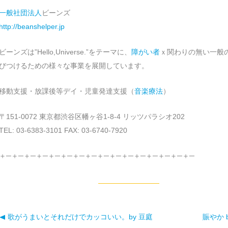
一般社団法人
ビーンズ
http://beanshelper.jp
ビーンズは”Hello,Universe.”をテーマに、
障がい者
ｘ関わりの無い一般の
びつけるための様々な事業を展開しています。
移動支援・放課後等デイ・児童発達支援（
音楽療法
）
〒151-0072 東京都渋谷区幡ヶ谷1-8-4 リッツパラシオ202
TEL: 03-6383-3101 FAX: 03-6740-7920
＋─＋─＋─＋─＋─＋─＋─＋─＋─＋─＋─＋─＋─＋─＋─＋─
歌がうまいとそれだけでカッコいい。by 豆庭
賑やか 
投稿ナビゲーション