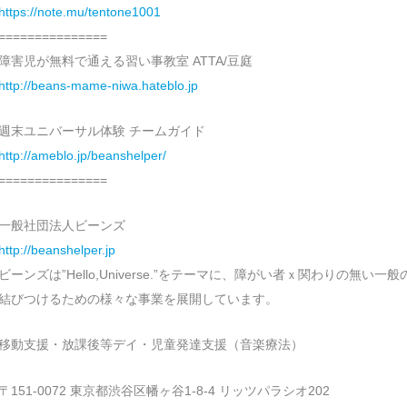
https://note.mu/tentone1001
===============
障害児が無料で通える習い事教室 ATTA/豆庭
http://beans-mame-niwa.hateblo.jp
週末ユニバーサル体験 チームガイド
http://ameblo.jp/beanshelper/
===============
一般社団法人ビーンズ
http://beanshelper.jp
ビーンズは”Hello,Universe.”をテーマに、障がい者ｘ関わりの無い一
結びつけるための様々な事業を展開しています。
移動支援・放課後等デイ・児童発達支援（音楽療法）
〒151-0072 東京都渋谷区幡ヶ谷1-8-4 リッツパラシオ202