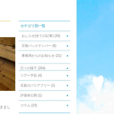
カテゴリ別一覧
おしらせ(全ての記事)
(34)
豆報バックナンバー
(6)
事務局からのお知らせ
(21)
日々の様子
(264)
ツアー予告
(4)
豆庭のバリアフリー
(1)
評価表公開
(1)
コラム
(23)
頂きまし