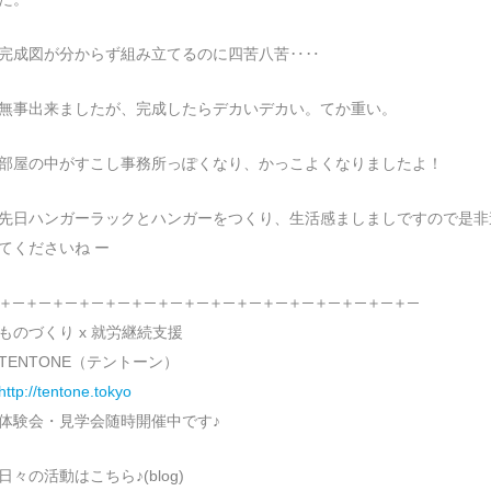
完成図が分からず組み立てるのに四苦八苦‥‥
無事出来ましたが、完成したらデカいデカい。てか重い。
部屋の中がすこし事務所っぽくなり、かっこよくなりましたよ！
先日ハンガーラックとハンガーをつくり、生活感ましましですので是非
てくださいね ー
＋─＋─＋─＋─＋─＋─＋─＋─＋─＋─＋─＋─＋─＋─＋─＋─
ものづくり x 就労継続支援
TENTONE（テントーン）
http://tentone.tokyo
体験会・見学会随時開催中です♪
日々の活動はこちら♪(blog)