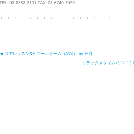
TEL: 03-6383-3101 FAX: 03-6740-7920
＋─＋─＋─＋─＋─＋─＋─＋─＋─＋─＋─＋─＋─＋─＋─＋─
コアレッスン&ビニールドーム（≧∇≦） by 豆庭
投稿ナビゲーション
リラックスタイム♪( ´▽｀) 