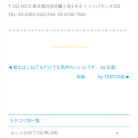
〒151-0072 東京都渋谷区幡ヶ谷1-8-4 リッツパラシオ202
TEL: 03-6383-3101 FAX: 03-6740-7920
＋─＋─＋─＋─＋─＋─＋─＋─＋─＋─＋─＋─＋─＋─＋─＋─
粘土はこねてるだけでも気持ちいいんです。 by 豆庭
投稿ナビゲーション
初春 by TENTONE
カテゴリ別一覧
おしらせ(全ての記事)
(34)