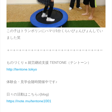
この子はトランポリンにハマり5分くらいぴょんぴょんしてい
ました笑
＋─＋─＋─＋─＋─＋─＋─＋─＋─＋─＋─＋─＋─＋─＋─＋─
ものづくり x 就労継続支援 TENTONE（テントーン）
http://tentone.tokyo
体験会・見学会随時開催中です♪
日々の活動はこちら♪(blog)
https://note.mu/tentone1001