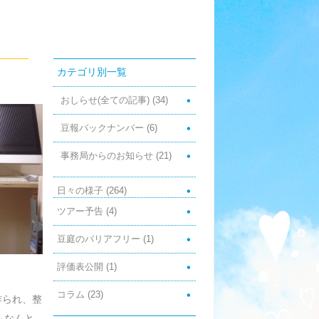
カテゴリ別一覧
おしらせ(全ての記事)
(34)
豆報バックナンバー
(6)
事務局からのお知らせ
(21)
日々の様子
(264)
ツアー予告
(4)
豆庭のバリアフリー
(1)
評価表公開
(1)
コラム
(23)
作られ、整
もなんと