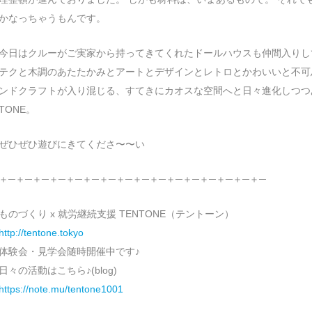
かなっちゃうもんです。
今日はクルーがご実家から持ってきてくれたドールハウスも仲間入りし
テクと木調のあたたかみとアートとデザインとレトロとかわいいと不可
ンドクラフトが入り混じる、すてきにカオスな空間へと日々進化しつつあ
TONE。
ぜひぜひ遊びにきてくださ〜〜い
＋─＋─＋─＋─＋─＋─＋─＋─＋─＋─＋─＋─＋─＋─＋─＋─
ものづくり x 就労継続支援 TENTONE（テントーン）
http://tentone.tokyo
体験会・見学会随時開催中です♪
日々の活動はこちら♪(blog)
https://note.mu/tentone1001