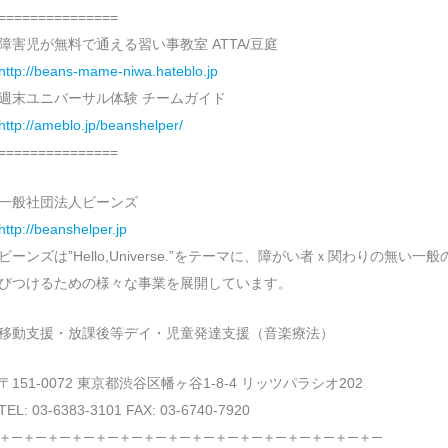
===============
障害児が無料で通える習い事教室 ATTA/豆庭
http://beans-mame-niwa.hateblo.jp
週末ユニバーサル体験 チームガイド
http://ameblo.jp/beanshelper/
===============
一般社団法人ビーンズ
http://beanshelper.jp
ビーンズは”Hello,Universe.”をテーマに、障がい者ｘ関わりの無い一般
びつけるための様々な事業を展開しています。
移動支援・放課後等デイ・児童発達支援（音楽療法）
〒151-0072 東京都渋谷区幡ヶ谷1-8-4 リッツパラシオ202
TEL: 03-6383-3101 FAX: 03-6740-7920
＋─＋─＋─＋─＋─＋─＋─＋─＋─＋─＋─＋─＋─＋─＋─＋─