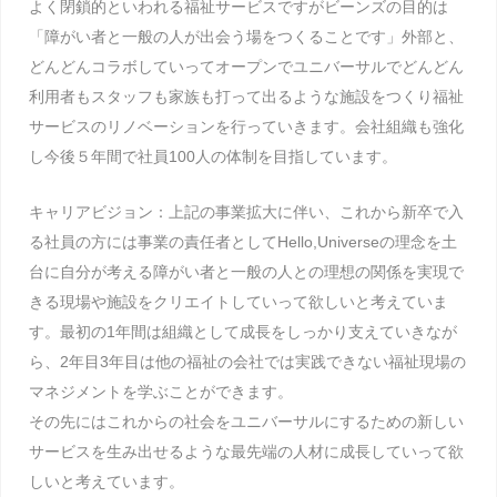
よく閉鎖的といわれる福祉サービスですがビーンズの目的は
「障がい者と一般の人が出会う場をつくることです」外部と、
どんどんコラボしていってオープンでユニバーサルでどんどん
利用者もスタッフも家族も打って出るような施設をつくり福祉
サービスのリノベーションを行っていきます。会社組織も強化
し今後５年間で社員100人の体制を目指しています。
キャリアビジョン：上記の事業拡大に伴い、これから新卒で入
る社員の方には事業の責任者としてHello,Universeの理念を土
台に自分が考える障がい者と一般の人との理想の関係を実現で
きる現場や施設をクリエイトしていって欲しいと考えていま
す。最初の1年間は組織として成長をしっかり支えていきなが
ら、2年目3年目は他の福祉の会社では実践できない福祉現場の
マネジメントを学ぶことができます。
その先にはこれからの社会をユニバーサルにするための新しい
サービスを生み出せるような最先端の人材に成長していって欲
しいと考えています。